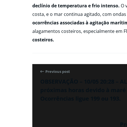
declínio de temperatura e frio intenso.
O v
costa, e o mar continua agitado, com ondas
ocorrências associadas à agitação marít
alagamentos costeiros, especialmente em Fl
costeiros.
Previous post
OBSERVAÇÃO – 10/05 20:28 – 
próximas horas devido à maré al
Ocorrências ligue 199 ou 193.
Pr