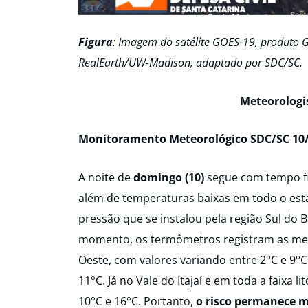
Figura
: Imagem do satélite GOES-19, produto G
RealEarth/UW-Madison, adaptado por SDC/SC.
Meteorologi
Monitoramento Meteorológico SDC/SC 10/
A noite de
domingo (10)
segue com tempo fi
além de temperaturas baixas em todo o esta
pressão que se instalou pela região Sul do 
momento, os termômetros registram as meno
Oeste, com valores variando entre 2°C e 9°
11°C. Já no Vale do Itajaí e em toda a faixa
10°C e 16°C. Portanto,
o risco permanece m