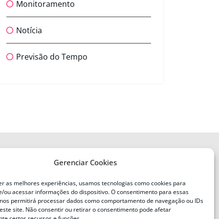
Monitoramento
Notícia
Previsão do Tempo
Gerenciar Cookies
ENDEREÇO
Defesa Civil do Estado de Santa
er as melhores experiências, usamos tecnologias como cookies para
Catarina
/ou acessar informações do dispositivo. O consentimento para essas
ente
Av. Ivo Silveira, nº 2320
 nos permitirá processar dados como comportamento de navegação ou IDs
este site. Não consentir ou retirar o consentimento pode afetar
Bairro:
Capoeiras, Florianópolis, SC
te certos recursos e funções.