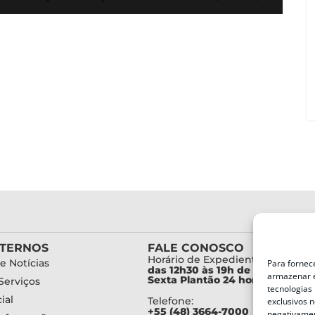
XTERNOS
FALE CONOSCO
Horário de Expediente:
e Notícias
Para fornec
das 12h30 às 19h de Segunda a
armazenar e
Sexta Plantão 24 horas diariam
Serviços
tecnologias
ial
Telefone:
exclusivos n
+55 (48) 3664-7000
negativamen