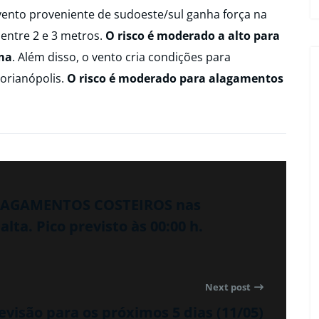
ento proveniente de sudoeste/sul ganha força na
 entre 2 e 3 metros.
O risco é moderado a alto para
ima
. Além disso, o vento cria condições para
orianópolis.
O risco é moderado para alagamentos
ALAGAMENTOS COSTEIROS nas
ta. Pico previsto às 00:00 h.
Next post
evisão para os próximos 5 dias (11/05)