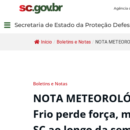
Agência 
Secretaria de Estado da Proteção Defesa
Início
/
Boletins e Notas
/
NOTA METEOROL
Boletins e Notas
NOTA METEOROLÓG
Frio perde força,
SC ao longo da se