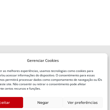
Gerenciar Cookies
ENDEREÇO
Defesa Civil do Estado de Santa
er as melhores experiências, usamos tecnologias como cookies para
Catarina
/ou acessar informações do dispositivo. O consentimento para essas
ente
Av. Ivo Silveira, nº 2320
 nos permitirá processar dados como comportamento de navegação ou IDs
este site. Não consentir ou retirar o consentimento pode afetar
Bairro:
Capoeiras, Florianópolis, SC
te certos recursos e funções.
CEP:
88085-001
ceitar
Negar
Ver preferências