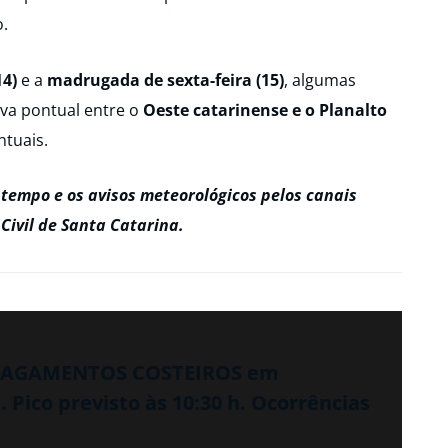
o.
14)
e a
madrugada de sexta-feira (15)
, algumas
va pontual entre o
Oeste catarinense e o Planalto
ntuais.
tempo e os avisos meteorológicos pelos canais
 Civil de Santa Catarina.
 ALAGAMENTOS COSTEIROS em
Pico previsto às 10:30 h. Ocorrências