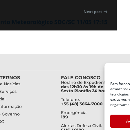
Next post
to Meteorológico SDC/SC 11/05 17:15
XTERNOS
FALE CONOSCO
Horário de Expediente:
e Notícias
Para fornec
das 12h30 às 19h de Segunda a
armazenar e
Sexta Plantão 24 horas diariam
Serviços
tecnologias
ial
Telefone:
exclusivos n
+55 (48) 3664-7000
negativamen
Informação
Emergência:
o Governo
199
A
SC
Alertas Defesa Civil:
SMS 40199