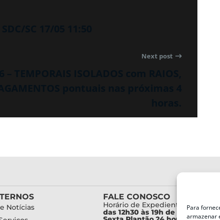
SDC/SC 17/05 11:50
Next post
56 – TEMPORAIS ISOLADOS com RAIOS,
AGAMENTOS pontuais nas próximas 4
horas.
XTERNOS
FALE CONOSCO
Horário de Expediente:
e Notícias
Para fornec
das 12h30 às 19h de Segunda a
armazenar e
Sexta Plantão 24 horas diariam