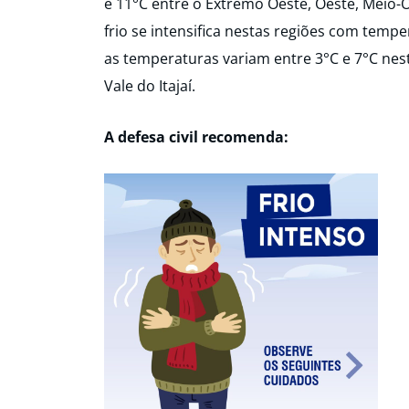
e 11°C entre o Extremo Oeste, Oeste, Meio-Oe
frio se intensifica nestas regiões com tempe
as temperaturas variam entre 3°C e 7°C nest
Vale do Itajaí.
A defesa civil recomenda: