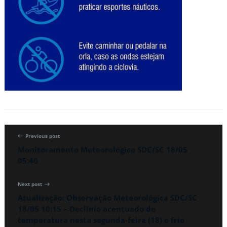
Previous post
Monitoramento Meteorológico SDC/SC 18/05
05:40
Next post
Atualização: Observação Meteorológica SDC/SC
18/05 10:15 – Declínio acentuado de
temperatura nesta segunda-feira (18) e frio