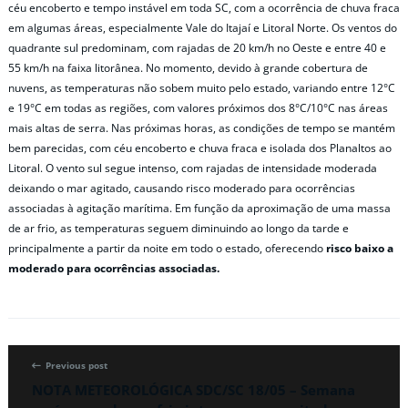
céu encoberto e tempo instável em toda SC, com a ocorrência de chuva fraca
em algumas áreas, especialmente Vale do Itajaí e Litoral Norte. Os ventos do
quadrante sul predominam, com rajadas de 20 km/h no Oeste e entre 40 e
55 km/h na faixa litorânea. No momento, devido à grande cobertura de
nuvens, as temperaturas não sobem muito pelo estado, variando entre 12°C
e 19°C em todas as regiões, com valores próximos dos 8°C/10°C nas áreas
mais altas de serra. Nas próximas horas, as condições de tempo se mantém
bem parecidas, com céu encoberto e chuva fraca e isolada dos Planaltos ao
Litoral. O vento sul segue intenso, com rajadas de intensidade moderada
deixando o mar agitado, causando risco moderado para ocorrências
associadas à agitação marítima. Em função da aproximação de uma massa
de ar frio, as temperaturas seguem diminuindo ao longo da tarde e
principalmente a partir da noite em todo o estado, oferecendo
risco baixo a
moderado para ocorrências associadas.
Previous post
NOTA METEOROLÓGICA SDC/SC 18/05 – Semana