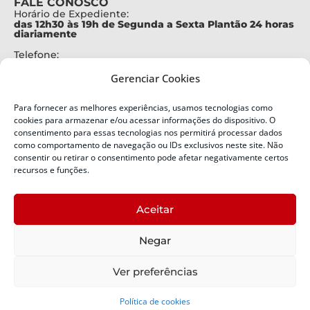
FALE CONOSCO
Horário de Expediente:
das 12h30 às 19h de Segunda a Sexta Plantão 24 horas
diariamente
Telefone:
+55 (48) 3664-7000
Gerenciar Cookies
Emergência:
199
Para fornecer as melhores experiências, usamos tecnologias como
Alertas Defesa Civil:
cookies para armazenar e/ou acessar informações do dispositivo. O
SMS 40199
consentimento para essas tecnologias nos permitirá processar dados
como comportamento de navegação ou IDs exclusivos neste site. Não
ENDEREÇO
consentir ou retirar o consentimento pode afetar negativamente certos
Defesa Civil do Estado de Santa Catarina
recursos e funções.
Av. Ivo Silveira, nº 2320
Bairro:
Aceitar
Capoeiras, Florianópolis, SC
CEP:
Negar
88085-001
Política de Privacidade
Ver preferências
Política de cookies