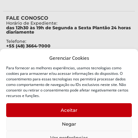
FALE CONOSCO
Horário de Expediente:
das 12h30 às 19h de Segunda a Sexta Plantão 24 horas
diariamente
Telefone:
+55 (48) 3664-7000
Emergência:
Gerenciar Cookies
199
Para fornecer as melhores experiências, usamos tecnologias como
Alertas Defesa Civil:
SMS 40199
cookies para armazenar e/ou acessar informações do dispositivo. O
consentimento para essas tecnologias nos permitirá processar dados
como comportamento de navegação ou IDs exclusivos neste site. Não
ENDEREÇO
consentir ou retirar o consentimento pode afetar negativamente certos
Defesa Civil do Estado de Santa Catarina
recursos e funções.
Av. Ivo Silveira, nº 2320
Bairro:
Aceitar
Capoeiras, Florianópolis, SC
CEP:
Negar
88085-001
Política de Privacidade
Ver preferências