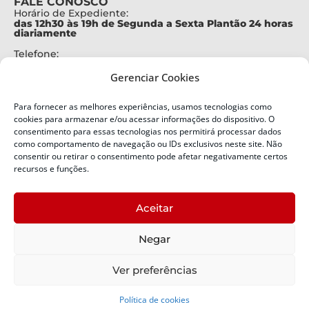
FALE CONOSCO
Horário de Expediente:
das 12h30 às 19h de Segunda a Sexta Plantão 24 horas
diariamente
Telefone:
+55 (48) 3664-7000
Gerenciar Cookies
Emergência:
199
Para fornecer as melhores experiências, usamos tecnologias como
Alertas Defesa Civil:
cookies para armazenar e/ou acessar informações do dispositivo. O
SMS 40199
consentimento para essas tecnologias nos permitirá processar dados
como comportamento de navegação ou IDs exclusivos neste site. Não
ENDEREÇO
consentir ou retirar o consentimento pode afetar negativamente certos
Defesa Civil do Estado de Santa Catarina
recursos e funções.
Av. Ivo Silveira, nº 2320
Bairro:
Aceitar
Capoeiras, Florianópolis, SC
CEP:
Negar
88085-001
Política de Privacidade
Ver preferências
Política de cookies