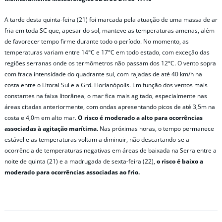
A tarde desta quinta-feira (21) foi marcada pela atuação de uma massa de ar
fria em toda SC que, apesar do sol, manteve as temperaturas amenas, além
de favorecer tempo firme durante todo o período. No momento, as
temperaturas variam entre 14°C e 17°C em todo estado, com exceção das
regiões serranas onde os termômetros não passam dos 12°C. O vento sopra
com fraca intensidade do quadrante sul, com rajadas de até 40 km/h na
costa entre o Litoral Sul e a Grd. Florianópolis. Em função dos ventos mais
constantes na faixa litorânea, o mar fica mais agitado, especialmente nas
áreas citadas anteriormente, com ondas apresentando picos de até 3,5m na
costa e 4,0m em alto mar.
O risco é moderado a alto para ocorrências
associadas à agitação marítima.
Nas próximas horas, o tempo permanece
estável e as temperaturas voltam a diminuir, não descartando-se a
ocorrência de temperaturas negativas em áreas de baixada na Serra entre a
noite de quinta (21) e a madrugada de sexta-feira (22),
o risco é baixo a
moderado para ocorrências associadas ao frio.