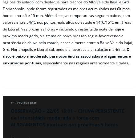
regiões do estado, com destaque para trechos do Alto Vale do Itajaí e Grd.
Florianópolis, onde foram registrados os maiores acumulados nas últimas
horas: entre 5 e 15 mm. Além disso, as temperaturas seguem baixas, com
valores entre 5/6°C nos pontos mais altos do estado e 14°C/15°C em áreas
do Litoral. Nas próximas horas – incluindo o restante da noite de hoje e
próxima madrugada, o sistema de baixa pressão segue favorecendo a
ocorrência de chuva pelo estado, especialmente entre o Baixo Vale do Itajaí,
Grd. Florianópolis e Litoral Sul, onde ele favorece a circulação marítima.
O
risco é baixo a moderado para ocorrências associadas à alagamentos e
enxurradas pontuais
, especialmente nas regiões anteriormente citadas.
Previous post
OBSERVAÇÃO – 22/05 18:01 – CHUVA PERSISTENTE
de intensidade moderada a forte com
ALAGAMENTOS pontuais nas próximas 5 horas