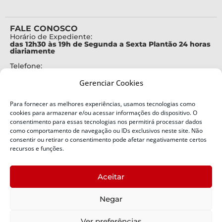
FALE CONOSCO
Horário de Expediente:
das 12h30 às 19h de Segunda a Sexta Plantão 24 horas
diariamente
Telefone:
+55 (48) 3664-7000
Gerenciar Cookies
Emergência:
199
Para fornecer as melhores experiências, usamos tecnologias como
Alertas Defesa Civil:
cookies para armazenar e/ou acessar informações do dispositivo. O
SMS 40199
consentimento para essas tecnologias nos permitirá processar dados
como comportamento de navegação ou IDs exclusivos neste site. Não
ENDEREÇO
consentir ou retirar o consentimento pode afetar negativamente certos
Defesa Civil do Estado de Santa Catarina
recursos e funções.
Av. Ivo Silveira, nº 2320
Bairro:
Aceitar
Capoeiras, Florianópolis, SC
CEP:
Negar
88085-001
Política de Privacidade
Ver preferências