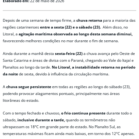
Elaborado em:
22 de maio de 2026
Depois de uma semana de tempo firme, a
chuva retorna
para a maioria das
regiões catarinenses
entre a sexta (22) e o sábado (23).
Além disso, no
Litoral, a
agitação marítima observada ao longo desta semana diminui,
favorecendo melhores condições no mar durante o fim de semana.
Ainda durante a manhã desta
sexta-feira (22)
a chuva avança pelo Oeste de
Santa Catarina e áreas de divisa com o Paraná, chegando ao Vale do Itajaí e
Planaltos ao longo da tarde.
No Litoral, a instabilidade retorna no período
da noite
de sexta, devido à influência da circulação marítima.
A
chuva segue persistente
em todas as regiões ao longo do sábado (23),
podendo provocar alagamentos pontuais, principalmente nas áreas
litorâneas do estado.
Com o tempo fechado e chuvoso,
o frio continua presente
durante todo o
sábado,
inclusive durante a tarde,
quando os termômetros não
ultrapassam os 18°C em grande parte do estado. No Planalto Sul, as
temperaturas máximas ficam ainda mais baixas, em torno dos 12°C apenas.