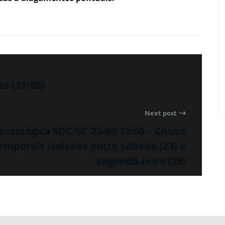
as (23/05)
Next post
orológica SDC/SC 23/05 10:00 – Chuva
mporais isolados entre sábado (23) e
segunda-feira (25)