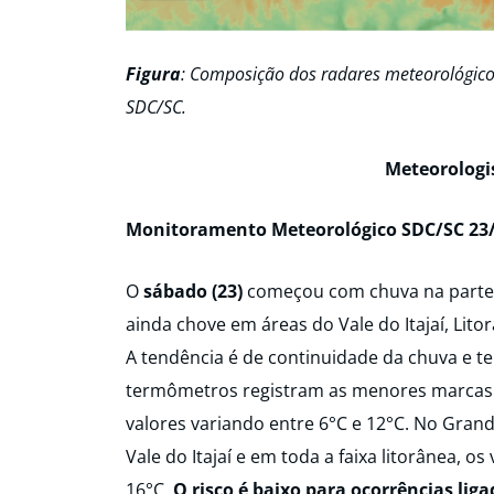
Figura
: Composição dos radares meteorológico
SDC/SC.
Meteorologi
Monitoramento Meteorológico SDC/SC 23/
O
sábado (23)
começou com chuva na partes
ainda chove em áreas do Vale do Itajaí, Lito
A tendência é de continuidade da chuva e t
termômetros registram as menores marcas n
valores variando entre 6°C e 12°C. No Grand
Vale do Itajaí e em toda a faixa litorânea,
16°C.
O risco é baixo para ocorrências li