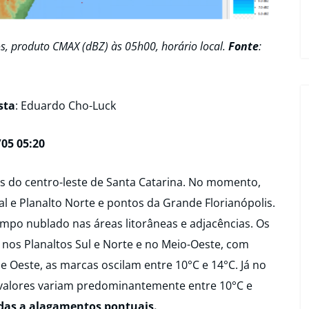
s, produto CMAX (dBZ) às 05h00, horário local.
Fonte
:
sta
: Eduardo Cho-Luck
05 05:20
 do centro-leste de Santa Catarina. No momento,
ral e Planalto Norte e pontos da Grande Florianópolis.
empo nublado nas áreas litorâneas e adjacências. Os
os Planaltos Sul e Norte e no Meio-Oeste, com
e Oeste, as marcas oscilam entre 10°C e 14°C. Já no
 os valores variam predominantemente entre 10°C e
gadas a alagamentos pontuais.