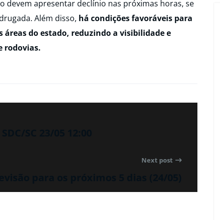
ão devem apresentar declínio nas próximas horas, se
drugada. Além disso,
há condições favoráveis para
áreas do estado, reduzindo a visibilidade e
 rodovias.
SDC/SC 23/05 12:00
Next post
evisão para os próximos 5 dias (24/05)