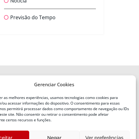
Notícia
Previsão do Tempo
Gerenciar Cookies
ENDEREÇO
Defesa Civil do Estado de Santa
er as melhores experiências, usamos tecnologias como cookies para
Catarina
/ou acessar informações do dispositivo. O consentimento para essas
ente
Av. Ivo Silveira, nº 2320
 nos permitirá processar dados como comportamento de navegação ou IDs
este site. Não consentir ou retirar o consentimento pode afetar
Bairro:
Capoeiras, Florianópolis, SC
te certos recursos e funções.
CEP:
88085-001
ceitar
Negar
Ver preferências