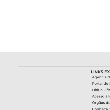
LINKS E
Agência d
Portal de 
Diário Ofic
Acesso à 
Órgãos d
Conheça 