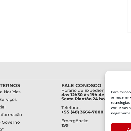
XTERNOS
FALE CONOSCO
Horário de Expediente:
e Notícias
Para fornec
das 12h30 às 19h de Segunda a
armazenar e
Sexta Plantão 24 horas diariam
Serviços
tecnologias
ial
Telefone:
exclusivos n
+55 (48) 3664-7000
negativamen
Informação
Emergência:
o Governo
199
A
SC