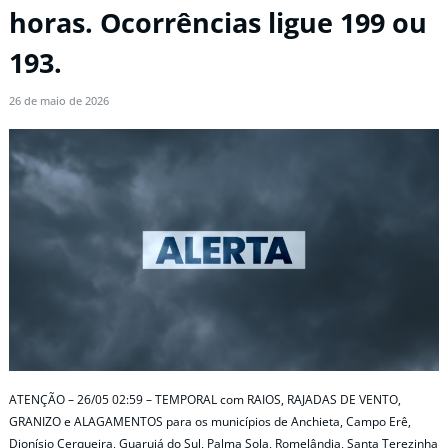
horas. Ocorrências ligue 199 ou
193.
26 de maio de 2026
ATENÇÃO – 26/05 02:59 – TEMPORAL com RAIOS, RAJADAS DE VENTO,
GRANIZO e ALAGAMENTOS para os municípios de Anchieta, Campo Erê,
Dionísio Cerqueira, Guarujá do Sul, Palma Sola, Romelândia, Santa Terezinha