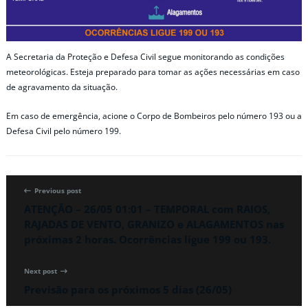
A Secretaria da Proteção e Defesa Civil segue monitorando as condições
meteorológicas. Esteja preparado para tomar as ações necessárias em caso
de agravamento da situação.
Em caso de emergência, acione o Corpo de Bombeiros pelo número 193 ou a
Defesa Civil pelo número 199.
Previous post
ATENÇÃO – 26/05 01:01 – TEMPORAL com RAIOS,
RAJADAS DE VENTO, GRANIZO e ALAGAMENTOS nas
próximas 2 horas. Ocorrências ligue 199 ou 193.
Next post
Previsão para os próximos 5 dias (26/05)