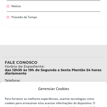
Notícia
Previsão do Tempo
FALE CONOSCO
Horário de Expediente:
das 12h30 às 19h de Segunda a Sexta Plantão 24 horas
diariamente
Telefone:
+55 (48) 3664-7000
Gerenciar Cookies
Emergência:
199
Para fornecer as melhores experiências, usamos tecnologias como
Alertas Defesa Civil:
cookies para armazenar e/ou acessar informações do dispositivo. O
SMS 40199