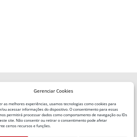
Gerenciar Cookies
ENDEREÇO
Defesa Civil do Estado de Santa
er as melhores experiências, usamos tecnologias como cookies para
Catarina
/ou acessar informações do dispositivo. O consentimento para essas
ente
Av. Ivo Silveira, nº 2320
 nos permitirá processar dados como comportamento de navegação ou IDs
este site. Não consentir ou retirar o consentimento pode afetar
Bairro:
Capoeiras, Florianópolis, SC
te certos recursos e funções.
CEP: