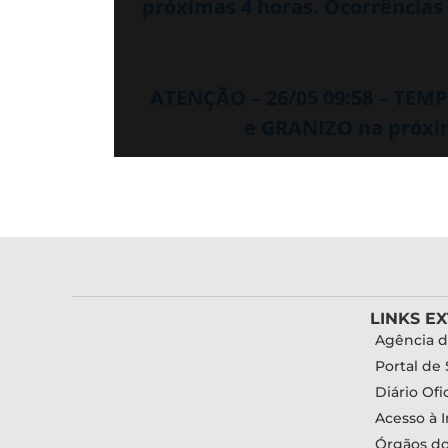
próximas 4 horas. Ocorrências 
ATENÇÃO – 26/05 09:58 – TE
e GRANIZO na próxim
LINKS E
Agência d
Portal de 
Diário Ofic
Acesso à 
Órgãos d