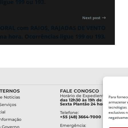
ligue 199 ou 193.
Next post
MPORAL com RAIOS, RAJADAS DE VENTO
a hora. Ocorrências ligue 199 ou 193.
XTERNOS
FALE CONOSCO
Horário de Expediente:
Para fornec
e Notícias
das 12h30 às 19h de Segunda a
armazenar e
Sexta Plantão 24 horas diariam
Serviços
tecnologias
ial
exclusivos n
Telefone:
+55 (48) 3664-7000
negativamen
Informação
Emergência:
o Governo