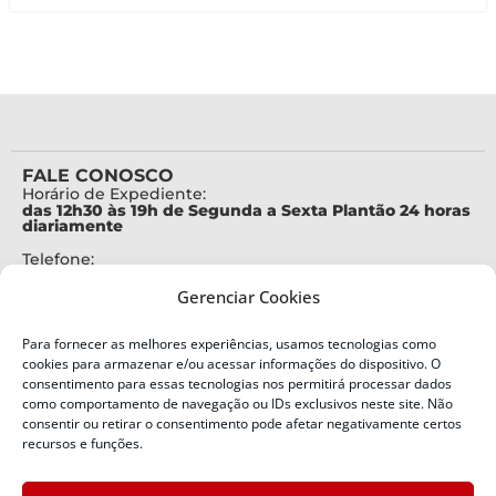
FALE CONOSCO
Horário de Expediente:
das 12h30 às 19h de Segunda a Sexta Plantão 24 horas
diariamente
Telefone:
+55 (48) 3664-7000
Gerenciar Cookies
Emergência:
199
Para fornecer as melhores experiências, usamos tecnologias como
Alertas Defesa Civil:
cookies para armazenar e/ou acessar informações do dispositivo. O
SMS 40199
consentimento para essas tecnologias nos permitirá processar dados
como comportamento de navegação ou IDs exclusivos neste site. Não
consentir ou retirar o consentimento pode afetar negativamente certos
ENDEREÇO
Defesa Civil do Estado de Santa Catarina
recursos e funções.
Av. Ivo Silveira, nº 2320
Bairro: