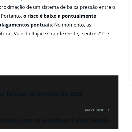
 aproximação de um sistema de baixa pressão entre o
. Portanto,
o risco é baixo a pontualmente
 alagamentos pontuais
. No momento, as
oral, Vale do Itajaí e Grande Oeste, e entre 7°C e
se formar no inverno de 2026
Next post
evisão para os próximos 5 dias (30/05)