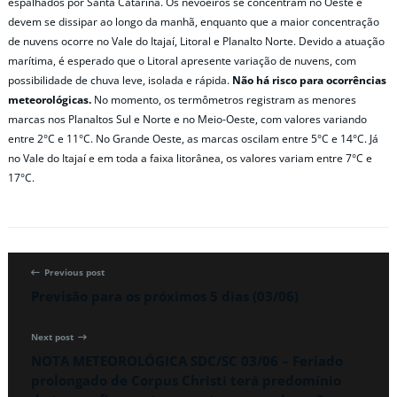
espalhados por Santa Catarina. Os nevoeiros se concentram no Oeste e
devem se dissipar ao longo da manhã, enquanto que a maior concentração
de nuvens ocorre no Vale do Itajaí, Litoral e Planalto Norte. Devido a atuação
marítima, é esperado que o Litoral apresente variação de nuvens, com
possibilidade de chuva leve, isolada e rápida.
Não há risco para ocorrências
meteorológicas.
No momento, os termômetros registram as menores
marcas nos Planaltos Sul e Norte e no Meio-Oeste, com valores variando
entre 2°C e 11°C. No Grande Oeste, as marcas oscilam entre 5°C e 14°C. Já
no Vale do Itajaí e em toda a faixa litorânea, os valores variam entre 7°C e
17°C.
Previous post
Previsão para os próximos 5 dias (03/06)
Next post
NOTA METEOROLÓGICA SDC/SC 03/06 – Feriado
prolongado de Corpus Christi terá predomínio