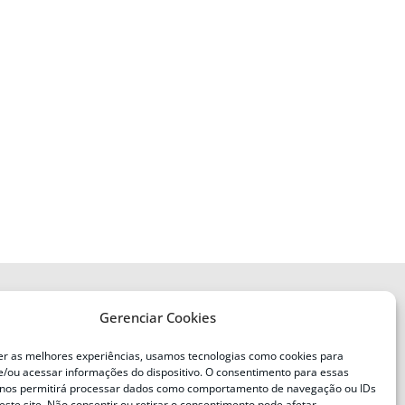
Gerenciar Cookies
ENDEREÇO
Defesa Civil do Estado de Santa
er as melhores experiências, usamos tecnologias como cookies para
Catarina
/ou acessar informações do dispositivo. O consentimento para essas
ente
Av. Ivo Silveira, nº 2320
 nos permitirá processar dados como comportamento de navegação ou IDs
este site. Não consentir ou retirar o consentimento pode afetar