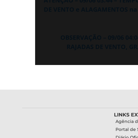
ATENÇÃO – 09/06 03:44 – TEM
DE VENTO e ALAGAMENTOS na 
OBSERVAÇÃO – 09/06 04:
RAJADAS DE VENTO, GR
LINKS E
Agência d
Portal de 
Diário Ofic