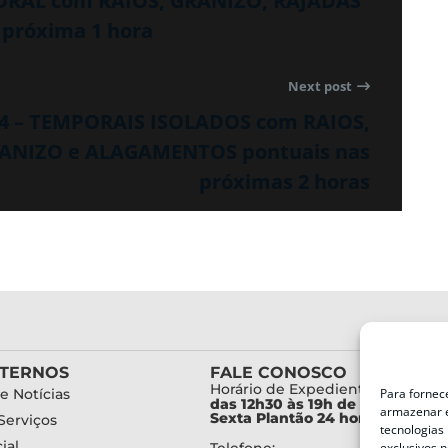
PORAL com RAIOS, GRANIZO, RAJADAS
próxima 1 hora
Next post
04 – TEMPORAIS ISOLADOS com RAIOS,
ANIZO e ALAGAMENTOS pontuais nas
próximas 2 horas
XTERNOS
FALE CONOSCO
Horário de Expediente:
Para fornec
e Notícias
das 12h30 às 19h de Segunda a
armazenar e
Sexta Plantão 24 horas diariam
Serviços
tecnologias
ial
exclusivos n