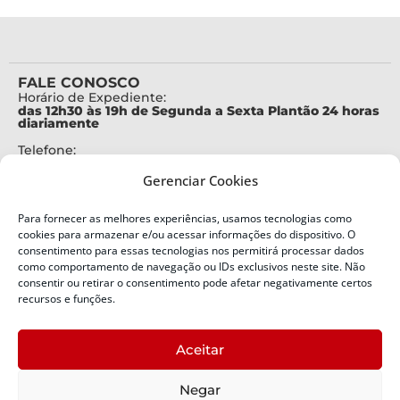
FALE CONOSCO
Horário de Expediente:
das 12h30 às 19h de Segunda a Sexta Plantão 24 horas
diariamente
Telefone:
+55 (48) 3664-7000
Gerenciar Cookies
Emergência:
199
Para fornecer as melhores experiências, usamos tecnologias como
Alertas Defesa Civil:
cookies para armazenar e/ou acessar informações do dispositivo. O
SMS 40199
consentimento para essas tecnologias nos permitirá processar dados
como comportamento de navegação ou IDs exclusivos neste site. Não
ENDEREÇO
consentir ou retirar o consentimento pode afetar negativamente certos
Defesa Civil do Estado de Santa Catarina
recursos e funções.
Av. Ivo Silveira, nº 2320
Bairro:
Aceitar
Capoeiras, Florianópolis, SC
CEP:
Negar
88085-001