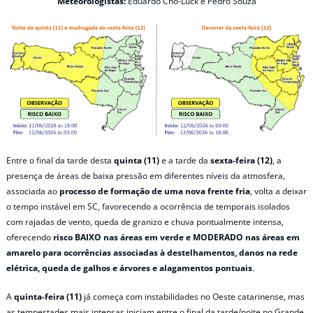
Meteorologistas:
Eduardo Cho-Luck e Pedro Souza
Entre o final da tarde desta
quinta (11)
e a tarde da
sexta-feira (12)
, a
presença de áreas de baixa pressão em diferentes níveis da atmosfera,
associada ao
processo de formação de uma nova frente fria
, volta a deixar
o tempo instável em SC, favorecendo a ocorrência de temporais isolados
com rajadas de vento, queda de granizo e chuva pontualmente intensa,
oferecendo
risco BAIXO nas áreas em verde e MODERADO nas áreas em
amarelo para ocorrências associadas à destelhamentos, danos na rede
elétrica, queda de galhos e árvores e alagamentos pontuais
.
A
quinta-feira (11)
já começa com instabilidades no Oeste catarinense, mas
as tempestades mais intensas iniciam entre o final da tarde/noite no Grande