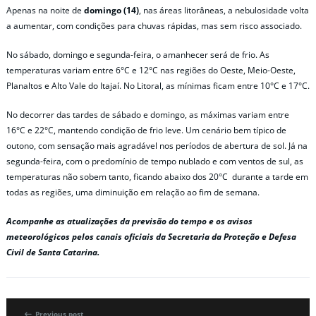
Apenas na noite de
domingo (14)
, nas áreas litorâneas, a nebulosidade volta
a aumentar, com condições para chuvas rápidas, mas sem risco associado.
No sábado, domingo e segunda-feira, o amanhecer será de frio. As
temperaturas variam entre 6°C e 12°C nas regiões do Oeste, Meio-Oeste,
Planaltos e Alto Vale do Itajaí. No Litoral, as mínimas ficam entre 10°C e 17°C.
No decorrer das tardes de sábado e domingo, as máximas variam entre
16°C e 22°C, mantendo condição de frio leve. Um cenário bem típico de
outono, com sensação mais agradável nos períodos de abertura de sol. Já na
segunda-feira, com o predomínio de tempo nublado e com ventos de sul, as
temperaturas não sobem tanto, ficando abaixo dos 20°C durante a tarde em
todas as regiões, uma diminuição em relação ao fim de semana.
Acompanhe as atualizações da previsão do tempo e os avisos
meteorológicos pelos canais oficiais da Secretaria da Proteção e Defesa
Civil de Santa Catarina.
Previous post