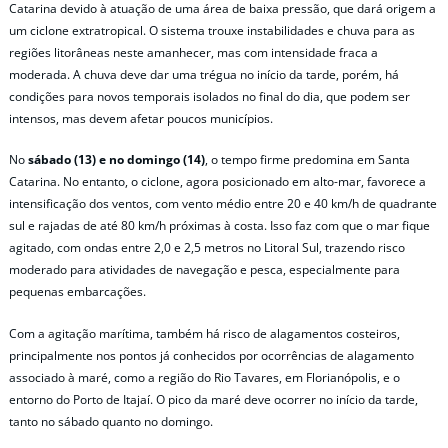
Catarina devido à atuação de uma área de baixa pressão, que dará origem a
um ciclone extratropical. O sistema trouxe instabilidades e chuva para as
regiões litorâneas neste amanhecer, mas com intensidade fraca a
moderada. A chuva deve dar uma trégua no início da tarde, porém, há
condições para novos temporais isolados no final do dia, que podem ser
intensos, mas devem afetar poucos municípios.
No
sábado (13)
e no domingo (14)
, o tempo firme predomina em Santa
Catarina. No entanto, o ciclone, agora posicionado em alto-mar, favorece a
intensificação dos ventos, com vento médio entre 20 e 40 km/h de quadrante
sul e rajadas de até 80 km/h próximas à costa. Isso faz com que o mar fique
agitado, com ondas entre 2,0 e 2,5 metros no Litoral Sul, trazendo risco
moderado para atividades de navegação e pesca, especialmente para
pequenas embarcações.
Com a agitação marítima, também há risco de alagamentos costeiros,
principalmente nos pontos já conhecidos por ocorrências de alagamento
associado à maré, como a região do Rio Tavares, em Florianópolis, e o
entorno do Porto de Itajaí. O pico da maré deve ocorrer no início da tarde,
tanto no sábado quanto no domingo.