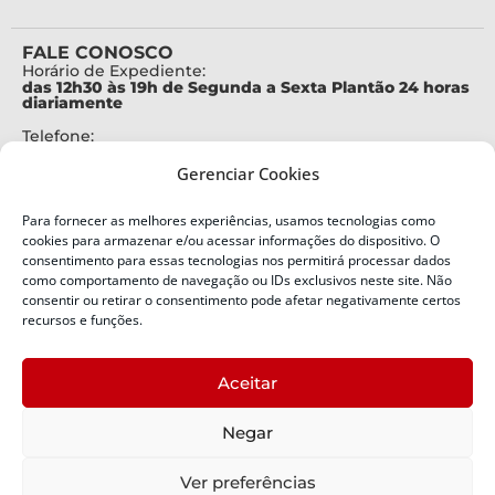
FALE CONOSCO
Horário de Expediente:
das 12h30 às 19h de Segunda a Sexta Plantão 24 horas
diariamente
Telefone:
+55 (48) 3664-7000
Gerenciar Cookies
Emergência:
199
Para fornecer as melhores experiências, usamos tecnologias como
Alertas Defesa Civil:
cookies para armazenar e/ou acessar informações do dispositivo. O
SMS 40199
consentimento para essas tecnologias nos permitirá processar dados
como comportamento de navegação ou IDs exclusivos neste site. Não
ENDEREÇO
consentir ou retirar o consentimento pode afetar negativamente certos
Defesa Civil do Estado de Santa Catarina
recursos e funções.
Av. Ivo Silveira, nº 2320
Bairro:
Aceitar
Capoeiras, Florianópolis, SC
CEP:
Negar
88085-001
Política de Privacidade
Ver preferências