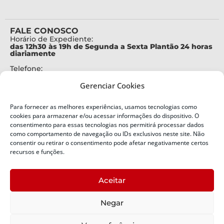
FALE CONOSCO
Horário de Expediente:
das 12h30 às 19h de Segunda a Sexta Plantão 24 horas
diariamente
Telefone:
+55 (48) 3664-7000
Gerenciar Cookies
Emergência:
199
Para fornecer as melhores experiências, usamos tecnologias como
Alertas Defesa Civil:
cookies para armazenar e/ou acessar informações do dispositivo. O
SMS 40199
consentimento para essas tecnologias nos permitirá processar dados
como comportamento de navegação ou IDs exclusivos neste site. Não
ENDEREÇO
consentir ou retirar o consentimento pode afetar negativamente certos
Defesa Civil do Estado de Santa Catarina
recursos e funções.
Av. Ivo Silveira, nº 2320
Bairro:
Aceitar
Capoeiras, Florianópolis, SC
CEP:
Negar
88085-001
Política de Privacidade