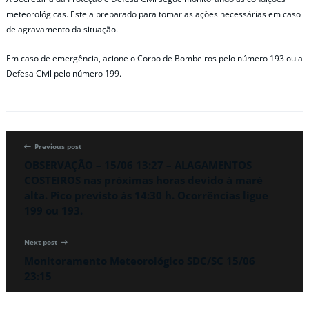
meteorológicas. Esteja preparado para tomar as ações necessárias em caso
de agravamento da situação.
Em caso de emergência, acione o Corpo de Bombeiros pelo número 193 ou a
Defesa Civil pelo número 199.
Previous post
OBSERVAÇÃO – 15/06 13:27 – ALAGAMENTOS
COSTEIROS nas próximas horas devido à maré
alta. Pico previsto às 14:30 h. Ocorrências ligue
199 ou 193.
Next post
Monitoramento Meteorológico SDC/SC 15/06
23:15