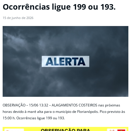
Ocorrências ligue 199 ou 193.
15 de junho de 2026
OBSERVAÇÃO – 15/06 13:32 – ALAGAMENTOS COSTEIROS nas próximas
horas devido à maré alta para o município de Florianópolis. Pico previsto às
15:00 h. Ocorrências ligue 199 ou 193.