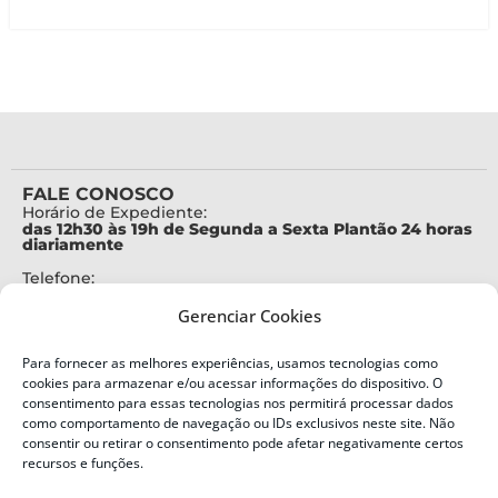
FALE CONOSCO
Horário de Expediente:
das 12h30 às 19h de Segunda a Sexta Plantão 24 horas
diariamente
Telefone:
+55 (48) 3664-7000
Gerenciar Cookies
Emergência:
199
Para fornecer as melhores experiências, usamos tecnologias como
Alertas Defesa Civil:
cookies para armazenar e/ou acessar informações do dispositivo. O
SMS 40199
consentimento para essas tecnologias nos permitirá processar dados
como comportamento de navegação ou IDs exclusivos neste site. Não
consentir ou retirar o consentimento pode afetar negativamente certos
ENDEREÇO
Defesa Civil do Estado de Santa Catarina
recursos e funções.
Av. Ivo Silveira, nº 2320