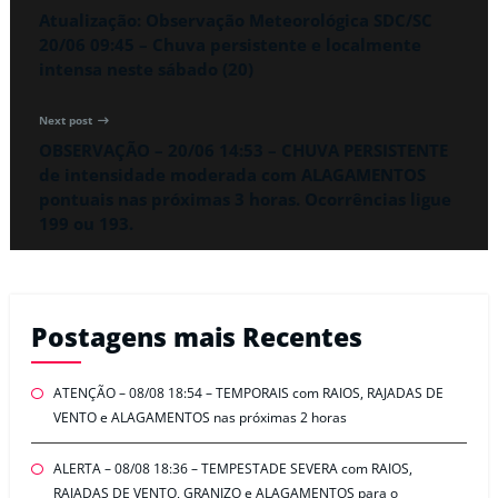
Atualização: Observação Meteorológica SDC/SC
20/06 09:45 – Chuva persistente e localmente
intensa neste sábado (20)
Next post
OBSERVAÇÃO – 20/06 14:53 – CHUVA PERSISTENTE
de intensidade moderada com ALAGAMENTOS
pontuais nas próximas 3 horas. Ocorrências ligue
199 ou 193.
Postagens mais Recentes
ATENÇÃO – 08/08 18:54 – TEMPORAIS com RAIOS, RAJADAS DE
VENTO e ALAGAMENTOS nas próximas 2 horas
ALERTA – 08/08 18:36 – TEMPESTADE SEVERA com RAIOS,
RAJADAS DE VENTO, GRANIZO e ALAGAMENTOS para o