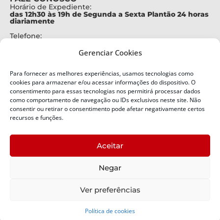
Horário de Expediente:
das 12h30 às 19h de Segunda a Sexta Plantão 24 horas
diariamente
Telefone:
+55 (48) 3664-7000
Gerenciar Cookies
Emergência:
199
Para fornecer as melhores experiências, usamos tecnologias como
Alertas Defesa Civil:
cookies para armazenar e/ou acessar informações do dispositivo. O
SMS 40199
consentimento para essas tecnologias nos permitirá processar dados
como comportamento de navegação ou IDs exclusivos neste site. Não
ENDEREÇO
consentir ou retirar o consentimento pode afetar negativamente certos
Defesa Civil do Estado de Santa Catarina
recursos e funções.
Av. Ivo Silveira, nº 2320
Bairro:
Aceitar
Capoeiras, Florianópolis, SC
CEP:
Negar
88085-001
Política de Privacidade
Ver preferências
Política de cookies