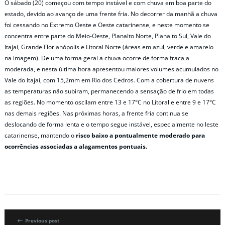
O sábado (20) começou com tempo instável e com chuva em boa parte do
estado, devido ao avanço de uma frente fria. No decorrer da manhã a chuva
foi cessando no Extremo Oeste e Oeste catarinense, e neste momento se
concentra entre parte do Meio-Oeste, Planalto Norte, Planalto Sul, Vale do
Itajaí, Grande Florianópolis e Litoral Norte (áreas em azul, verde e amarelo
na imagem). De uma forma geral a chuva ocorre de forma fraca a
moderada, e nesta última hora apresentou maiores volumes acumulados no
Vale do Itajaí, com 15,2mm em Rio dos Cedros. Com a cobertura de nuvens
as temperaturas não subiram, permanecendo a sensação de frio em todas
as regiões. No momento oscilam entre 13 e 17°C no Litoral e entre 9 e 17°C
nas demais regiões. Nas próximas horas, a frente fria continua se
deslocando de forma lenta e o tempo segue instável, especialmente no leste
catarinense, mantendo o
risco baixo a pontualmente moderado para
ocorrências associadas a alagamentos pontuais.
Previous post