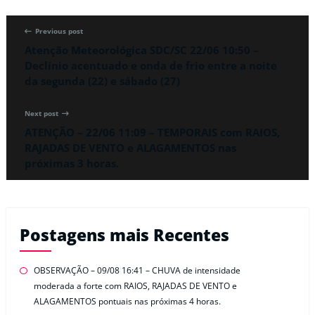
Previous post
Atenção Meteorológica SDC/SC 22/06 10:50 –
Declínio acentuado e onda de frio entre a noite
da segunda (22) e sábado (27)
Next post
ATENÇÃO – 22/06 11:09 – TEMPORAIS com RAIOS,
RAJADAS DE VENTO e ALAGAMENTOS nas
próximas 3 horas.
Postagens mais Recentes
OBSERVAÇÃO – 09/08 16:41 – CHUVA de intensidade
moderada a forte com RAIOS, RAJADAS DE VENTO e
ALAGAMENTOS pontuais nas próximas 4 horas.