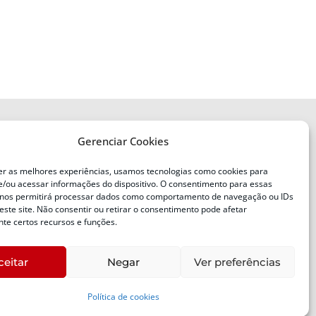
Gerenciar Cookies
ENDEREÇO
Defesa Civil do Estado de Santa
er as melhores experiências, usamos tecnologias como cookies para
Catarina
/ou acessar informações do dispositivo. O consentimento para essas
ente
Av. Ivo Silveira, nº 2320
 nos permitirá processar dados como comportamento de navegação ou IDs
este site. Não consentir ou retirar o consentimento pode afetar
Bairro:
Capoeiras, Florianópolis, SC
te certos recursos e funções.
CEP:
88085-001
ceitar
Negar
Ver preferências
Política de cookies