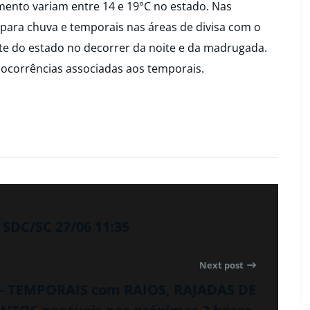
ento variam entre 14 e 19°C no estado. Nas
ara chuva e temporais nas áreas de divisa com o
te do estado no decorrer da noite e da madrugada.
 ocorrências associadas aos temporais.
SDC/SC 27/06 11:35
Next post
 – TEMPORAIS com RAIOS, RAJADAS DE