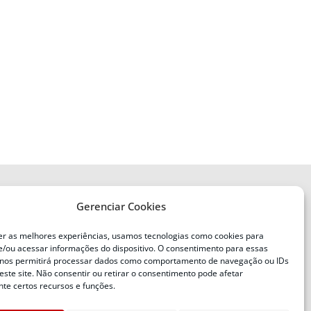
Gerenciar Cookies
ENDEREÇO
Defesa Civil do Estado de Santa
er as melhores experiências, usamos tecnologias como cookies para
Catarina
/ou acessar informações do dispositivo. O consentimento para essas
ente
Av. Ivo Silveira, nº 2320
 nos permitirá processar dados como comportamento de navegação ou IDs
este site. Não consentir ou retirar o consentimento pode afetar
Bairro:
Capoeiras, Florianópolis, SC
te certos recursos e funções.
CEP: