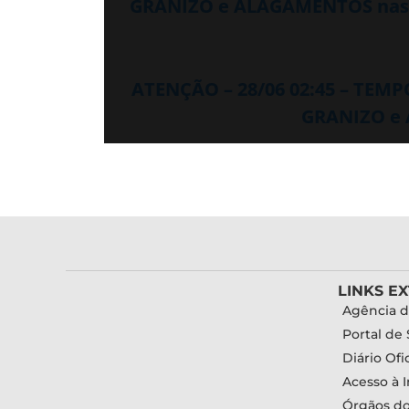
GRANIZO e ALAGAMENTOS nas 
ATENÇÃO – 28/06 02:45 – TEM
GRANIZO e 
LINKS E
Agência d
Portal de 
Diário Ofic
Acesso à 
Órgãos d