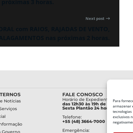
próximas 3 horas.
Next post
PORAL com RAIOS, RAJADAS DE VENTO,
ALAGAMENTOS nas próximas 2 horas.
XTERNOS
FALE CONOSCO
Horário de Expediente:
Para fornec
e Notícias
das 12h30 às 19h de Segunda a
armazenar e
Sexta Plantão 24 horas diariam
Serviços
tecnologias
ial
exclusivos n
Telefone:
+55 (48) 3664-7000
negativamen
Informação
Emergência:
o Governo