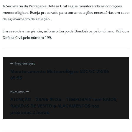
A Secretaria da Proteção e Defesa Civil segue monitorando as condições
meteorológicas. Esteja preparado para tomar as ações necessárias em caso
de agravamento da situação.
Em caso de emergência, acione o Corpo de Bombeiros pelo número 193 ou a
Defesa Civil pelo número 199.
Previous post
Monitoramento Meteorológico SDC/SC 28/06
05:55
Next post
ATENÇÃO – 28/06 09:26 – TEMPORAIS com RAIOS,
RAJADAS DE VENTO e ALAGAMENTOS nas
próximas 2 horas