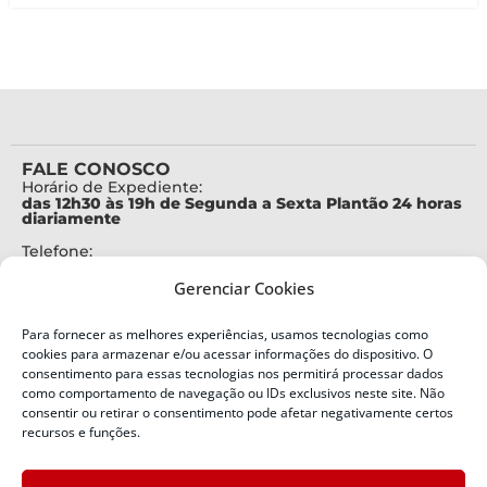
FALE CONOSCO
Horário de Expediente:
das 12h30 às 19h de Segunda a Sexta Plantão 24 horas
diariamente
Telefone:
+55 (48) 3664-7000
Gerenciar Cookies
Emergência:
199
Para fornecer as melhores experiências, usamos tecnologias como
Alertas Defesa Civil:
cookies para armazenar e/ou acessar informações do dispositivo. O
SMS 40199
consentimento para essas tecnologias nos permitirá processar dados
como comportamento de navegação ou IDs exclusivos neste site. Não
ENDEREÇO
consentir ou retirar o consentimento pode afetar negativamente certos
Defesa Civil do Estado de Santa Catarina
recursos e funções.
Av. Ivo Silveira, nº 2320
Bairro: