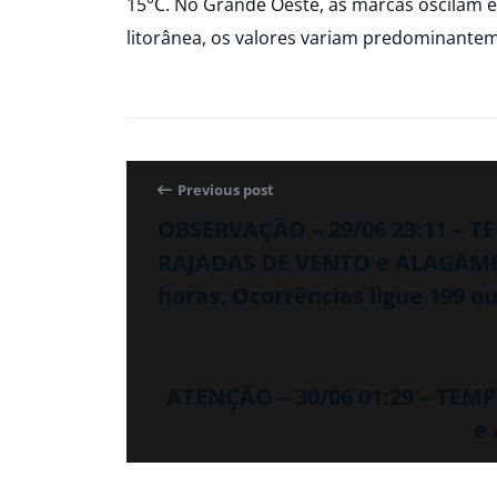
15°C. No Grande Oeste, as marcas oscilam ent
litorânea, os valores variam predominantem
Previous post
OBSERVAÇÃO – 29/06 23:11 – 
RAJADAS DE VENTO e ALAGAME
horas. Ocorrências ligue 199 ou
ATENÇÃO – 30/06 01:29 – TE
e