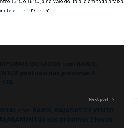
re 13°C e 16°C. Já no Vale do Itajaí e em toda a faixa
ente entre 10°C e 16°C.
TEMPORAIS ISOLADOS com RAIOS,
NTOS pontuais nas próximas 4
 193.
Next post
MPORAL com RAIOS, RAJADAS DE VENTO
 ALAGAMENTOS nas próximas 2 horas.