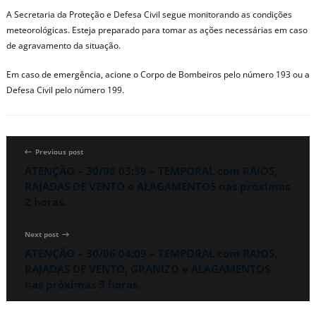
A Secretaria da Proteção e Defesa Civil segue monitorando as condições
meteorológicas. Esteja preparado para tomar as ações necessárias em caso
de agravamento da situação.
Em caso de emergência, acione o Corpo de Bombeiros pelo número 193 ou a
Defesa Civil pelo número 199.
Previous post
ATENÇÃO – 30/06 03:39 – TEMPORAL com RAIOS,
RAJADAS DE VENTO e ALAGAMENTOS nas próximas
2 horas.
Next post
ATENÇÃO – 30/06 04:09 – TEMPORAL com RAIOS,
RAJADAS DE VENTO, GRANIZO e ALAGAMENTOS
nas próximas 3 horas.