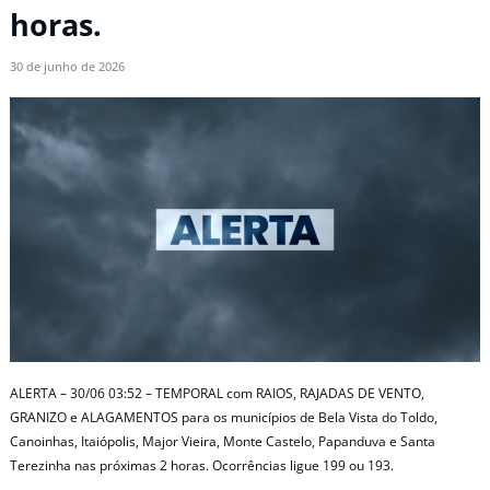
horas.
30 de junho de 2026
ALERTA – 30/06 03:52 – TEMPORAL com RAIOS, RAJADAS DE VENTO,
GRANIZO e ALAGAMENTOS para os municípios de Bela Vista do Toldo,
Canoinhas, Itaiópolis, Major Vieira, Monte Castelo, Papanduva e Santa
Terezinha nas próximas 2 horas. Ocorrências ligue 199 ou 193.