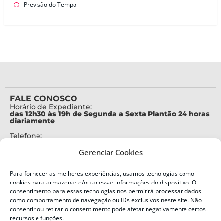
Previsão do Tempo
FALE CONOSCO
Horário de Expediente:
das 12h30 às 19h de Segunda a Sexta Plantão 24 horas
diariamente
Telefone:
+55 (48) 3664-7000
Gerenciar Cookies
Emergência:
199
Para fornecer as melhores experiências, usamos tecnologias como
Alertas Defesa Civil:
cookies para armazenar e/ou acessar informações do dispositivo. O
SMS 40199
consentimento para essas tecnologias nos permitirá processar dados
como comportamento de navegação ou IDs exclusivos neste site. Não
ENDEREÇO
consentir ou retirar o consentimento pode afetar negativamente certos
Defesa Civil do Estado de Santa Catarina
recursos e funções.