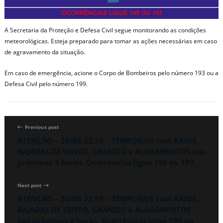
A Secretaria da Proteção e Defesa Civil segue monitorando as condições
meteorológicas. Esteja preparado para tomar as ações necessárias em caso
de agravamento da situação.
Em caso de emergência, acione o Corpo de Bombeiros pelo número 193 ou a
Defesa Civil pelo número 199.
Previous post
ATENÇÃO – 30/06 22:19 – TEMPORAIS com RAIOS,
RAJADAS DE VENTO, GRANIZO e ALAGAMENTOS nas
próximas 3 horas. Ocorrências ligue 199 ou 193.
Next post
ATENÇÃO – 30/06 22:59 – TEMPORAIS com RAIOS,
RAJADAS DE VENTO, GRANIZO e ALAGAMENTOS
nas próximas 4 horas. Ocorrências ligue 199 ou