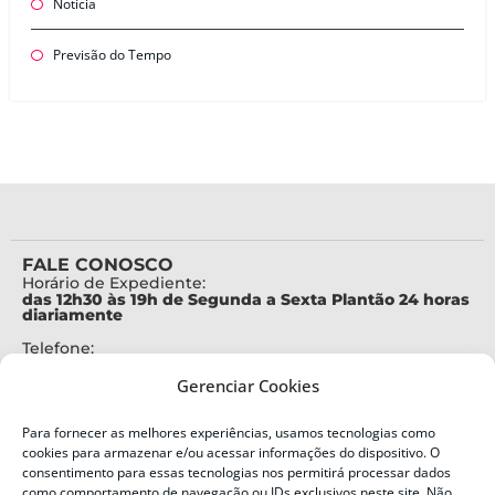
Notícia
Previsão do Tempo
FALE CONOSCO
Horário de Expediente:
das 12h30 às 19h de Segunda a Sexta Plantão 24 horas
diariamente
Telefone:
+55 (48) 3664-7000
Gerenciar Cookies
Emergência:
199
Para fornecer as melhores experiências, usamos tecnologias como
Alertas Defesa Civil:
cookies para armazenar e/ou acessar informações do dispositivo. O
SMS 40199
consentimento para essas tecnologias nos permitirá processar dados
como comportamento de navegação ou IDs exclusivos neste site. Não