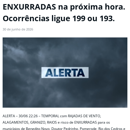
ENXURRADAS na próxima hora.
Ocorrências ligue 199 ou 193.
30 de junho de 2026
ALERTA – 30/06 22:26 – TEMPORAL com RAJADAS DE VENTO,
ALAGAMENTOS, GRANIZO, RAIOS e risco de ENXURRADAS para os
municípios de Benedito Novo, Doutor Pedrinho, Pomerode, Rio dos Cedros e