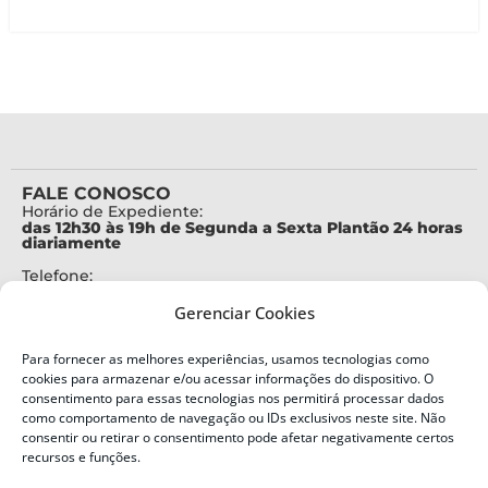
FALE CONOSCO
Horário de Expediente:
das 12h30 às 19h de Segunda a Sexta Plantão 24 horas
diariamente
Telefone:
+55 (48) 3664-7000
Gerenciar Cookies
Emergência:
199
Para fornecer as melhores experiências, usamos tecnologias como
Alertas Defesa Civil:
cookies para armazenar e/ou acessar informações do dispositivo. O
SMS 40199
consentimento para essas tecnologias nos permitirá processar dados
como comportamento de navegação ou IDs exclusivos neste site. Não
consentir ou retirar o consentimento pode afetar negativamente certos
ENDEREÇO
Defesa Civil do Estado de Santa Catarina
recursos e funções.
Av. Ivo Silveira, nº 2320