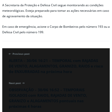
A Secretaria da Proteção e Defesa Civil segue monitorando as condições
meteorológicas. Esteja preparado para tomar as ações necessárias em caso
de agravamento da situação.
Em caso de emergência, acione o Corpo de Bombeiros pelo número 193 ou a
Defesa Civil pelo número 199.
Previous post
ALERTA – 30/06 16:21 – TEMPORAL com RAJADAS
DE VENTO, ALAGAMENTOS, GRANIZO, RAIOS e risco
de ENXURRADAS na próxima hora
Next post
OBSERVAÇÃO – 30/06 16:52 – TEMPORAIS
ISOLADOS com RAIOS, RAJADAS DE VENTO,
GRANIZO e ALAGAMENTOS pontuais nas
próximas 4 horas