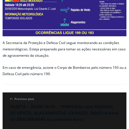
A Secretaria da Proteção e Defesa Civil segue monitorando as condições
meteorológicas. Esteja preparado para tomar as ações necessárias em caso
de agravamento da situação.
Em caso de emergência, acione o Corpo de Bombeiros pelo número 193 ou a
Defesa Civil pelo número 199.
Previous post
ALERTA – 30/06 18:00 – TEMPORAL com RAJADAS
DE VENTO, ALAGAMENTOS, GRANIZO, RAIOS e risco
de ENXURRADAS na próxima hora