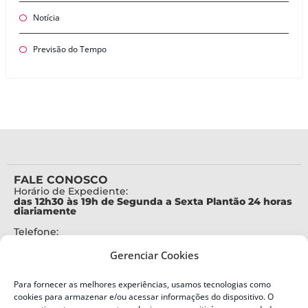
Notícia
Previsão do Tempo
FALE CONOSCO
Horário de Expediente:
das 12h30 às 19h de Segunda a Sexta Plantão 24 horas
diariamente
Telefone:
+55 (48) 3664-7000
Gerenciar Cookies
Emergência:
199
Para fornecer as melhores experiências, usamos tecnologias como
Alertas Defesa Civil:
cookies para armazenar e/ou acessar informações do dispositivo. O
SMS 40199