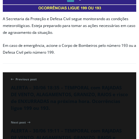
A Secretaria da Proteção e Defesa Civil segue monitorando as condições
meteorológicas. Esteja preparado para tomar as ações necessárias em caso
de agravamento da situação.
Em caso de emergência, acione o Corpo de Bombeiros pelo número 193 ou a
Defesa Civil pelo número 199.
Previous post
ALERTA – 30/06 18:35 – TEMPORAL com RAJADAS
DE VENTO, ALAGAMENTOS, GRANIZO, RAIOS e risco
de ENXURRADAS na próxima hora. Ocorrências
ligue 199 ou 193.
Next post
ALERTA – 30/06 19:11 – TEMPORAL com RAJADAS
DE VENTO, ALAGAMENTOS, GRANIZO, RAIOS e