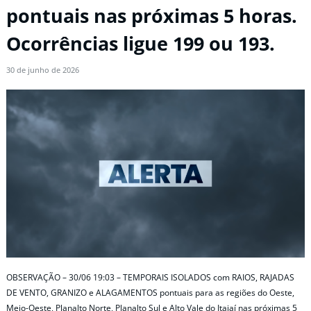
pontuais nas próximas 5 horas.
Ocorrências ligue 199 ou 193.
30 de junho de 2026
OBSERVAÇÃO – 30/06 19:03 – TEMPORAIS ISOLADOS com RAIOS, RAJADAS
DE VENTO, GRANIZO e ALAGAMENTOS pontuais para as regiões do Oeste,
Meio-Oeste, Planalto Norte, Planalto Sul e Alto Vale do Itajaí nas próximas 5