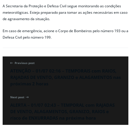
A Secretaria da Proteção e Defesa Civil segue monitorando as condições
meteorológicas. Esteja preparado para tomar as ações necessárias em caso
de agravamento da situação.
Em caso de emergência, acione o Corpo de Bombeiros pelo número 193 ou a
Defesa Civil pelo número 199.
Previous post
ATENÇÃO – 01/07 02:16 – TEMPORAIS com RAIOS,
RAJADAS DE VENTO, GRANIZO e ALAGAMENTOS nas
próximas 2 horas
Next post
ALERTA – 01/07 02:43 – TEMPORAL com RAJADAS
DE VENTO, ALAGAMENTOS, GRANIZO, RAIOS e
risco de ENXURRADAS na próxima hora