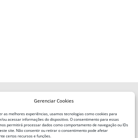
Gerenciar Cookies
ENDEREÇO
Defesa Civil do Estado de Santa
er as melhores experiências, usamos tecnologias como cookies para
Catarina
/ou acessar informações do dispositivo. O consentimento para essas
ente
Av. Ivo Silveira, nº 2320
 nos permitirá processar dados como comportamento de navegação ou IDs
este site. Não consentir ou retirar o consentimento pode afetar
Bairro:
Capoeiras, Florianópolis, SC
te certos recursos e funções.