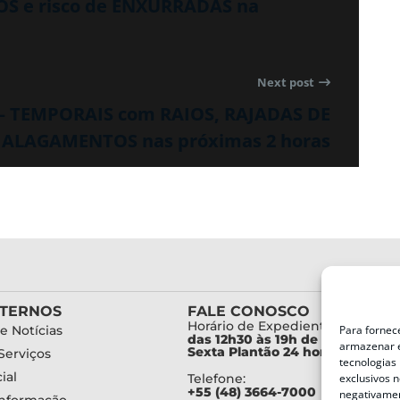
S e risco de ENXURRADAS na
Next post
 – TEMPORAIS com RAIOS, RAJADAS DE
 ALAGAMENTOS nas próximas 2 horas
XTERNOS
FALE CONOSCO
Horário de Expediente:
Para fornec
e Notícias
das 12h30 às 19h de Segunda a
armazenar e
Sexta Plantão 24 horas diariam
Serviços
tecnologias
ial
exclusivos n
Telefone:
+55 (48) 3664-7000
negativamen