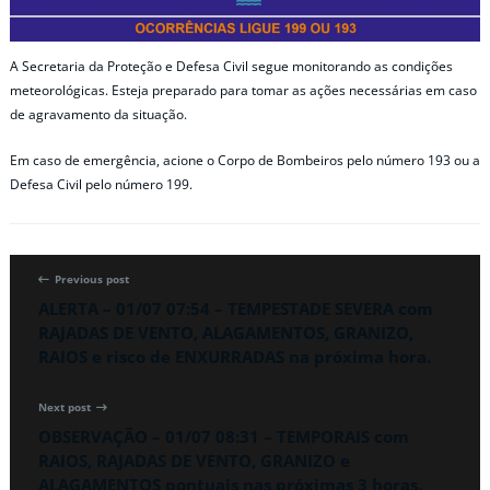
A Secretaria da Proteção e Defesa Civil segue monitorando as condições
meteorológicas. Esteja preparado para tomar as ações necessárias em caso
de agravamento da situação.
Em caso de emergência, acione o Corpo de Bombeiros pelo número 193 ou a
Defesa Civil pelo número 199.
Previous post
ALERTA – 01/07 07:54 – TEMPESTADE SEVERA com
RAJADAS DE VENTO, ALAGAMENTOS, GRANIZO,
RAIOS e risco de ENXURRADAS na próxima hora.
Next post
OBSERVAÇÃO – 01/07 08:31 – TEMPORAIS com
RAIOS, RAJADAS DE VENTO, GRANIZO e
ALAGAMENTOS pontuais nas próximas 3 horas.