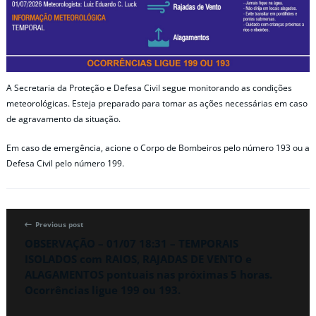
A Secretaria da Proteção e Defesa Civil segue monitorando as condições
meteorológicas. Esteja preparado para tomar as ações necessárias em caso
de agravamento da situação.
Em caso de emergência, acione o Corpo de Bombeiros pelo número 193 ou a
Defesa Civil pelo número 199.
Previous post
OBSERVAÇÃO – 01/07 18:31 – TEMPORAIS
ISOLADOS com RAIOS, RAJADAS DE VENTO e
ALAGAMENTOS pontuais nas próximas 5 horas.
Ocorrências ligue 199 ou 193.