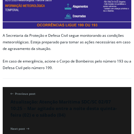
A Secretaria da Proteção e Defesa Civil segue monitorando as condições
meteorológicas. Esteja preparado para tomar as ações necessárias em caso
de agravamento da situação.
Em caso de emergência, acione o Corpo de Bombeiros pelo número 193 ou a
Defesa Civil pelo número 199.
Previous post
Atualização: Atenção Marítima SDC/SC 02/07
10:25 – Mar agitado entre a noite desta quinta-
feira (02) e o sábado (04)
Next post