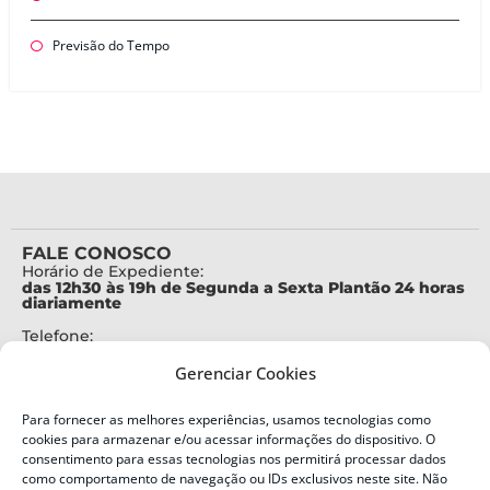
Previsão do Tempo
FALE CONOSCO
Horário de Expediente:
das 12h30 às 19h de Segunda a Sexta Plantão 24 horas
diariamente
Telefone:
+55 (48) 3664-7000
Gerenciar Cookies
Emergência:
199
Para fornecer as melhores experiências, usamos tecnologias como
Alertas Defesa Civil:
cookies para armazenar e/ou acessar informações do dispositivo. O
SMS 40199
consentimento para essas tecnologias nos permitirá processar dados
como comportamento de navegação ou IDs exclusivos neste site. Não