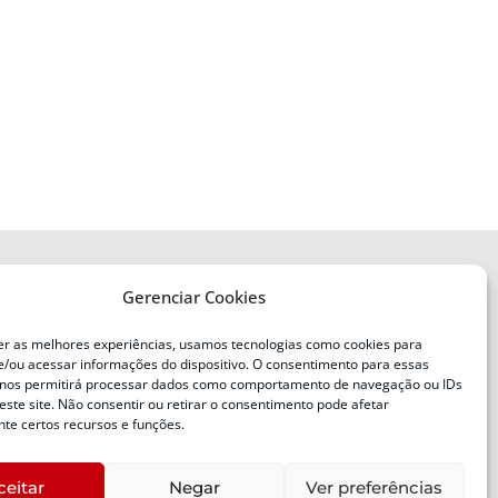
Gerenciar Cookies
ENDEREÇO
Defesa Civil do Estado de Santa
er as melhores experiências, usamos tecnologias como cookies para
Catarina
/ou acessar informações do dispositivo. O consentimento para essas
ente
Av. Ivo Silveira, nº 2320
 nos permitirá processar dados como comportamento de navegação ou IDs
este site. Não consentir ou retirar o consentimento pode afetar
Bairro:
Capoeiras, Florianópolis, SC
te certos recursos e funções.
CEP:
88085-001
ceitar
Negar
Ver preferências