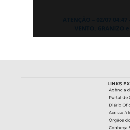
ATENÇÃO – 02/07 04:47
VENTO, GRANIZO e
LINKS E
Agência d
Portal de 
Diário Ofic
Acesso à 
Órgãos d
Conheça 