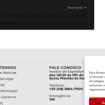
Next post
 – TEMPORAIS com RAIOS, RAJADAS DE
 ALAGAMENTOS nas próximas 2 horas
XTERNOS
FALE CONOSCO
Horário de Expediente:
Para fornec
e Notícias
das 12h30 às 19h de Segunda a
armazenar e
Sexta Plantão 24 horas diariam
Serviços
tecnologias
ial
exclusivos n
Telefone:
+55 (48) 3664-7000
negativamen
Informação
Emergência:
o Governo
199
A
SC