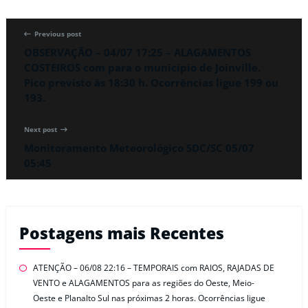
Previous post
OBSERVAÇÃO – 04/07 17:25 – ALAGAMENTOS
COSTEIROS com para o município de Joinville.
Pico previsto às 18:30 h. Ocorrências ligue 199 ou
193.
Next post
Monitoramento Meteorológico SDC/SC 05/07
05:45
Postagens mais Recentes
ATENÇÃO – 06/08 22:16 – TEMPORAIS com RAIOS, RAJADAS DE
VENTO e ALAGAMENTOS para as regiões do Oeste, Meio-
Oeste e Planalto Sul nas próximas 2 horas. Ocorrências ligue