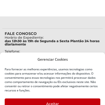
FALE CONOSCO
Horário de Expediente:
das 12h30 às 19h de Segunda a Sexta Plantão 24 horas
diariamente
Telefone:
+55 (48) 3664-7000
Gerenciar Cookies
Emergência:
199
Para fornecer as melhores experiências, usamos tecnologias como
Alertas Defesa Civil:
cookies para armazenar e/ou acessar informações do dispositivo. O
SMS 40199
consentimento para essas tecnologias nos permitirá processar dados
como comportamento de navegação ou IDs exclusivos neste site. Não
ENDEREÇO
consentir ou retirar o consentimento pode afetar negativamente certos
Defesa Civil do Estado de Santa Catarina
recursos e funções.
Av. Ivo Silveira, nº 2320
Bairro:
Aceitar
Capoeiras, Florianópolis, SC