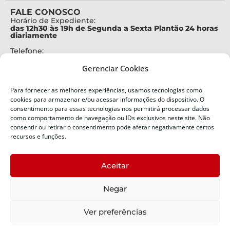
FALE CONOSCO
Horário de Expediente:
das 12h30 às 19h de Segunda a Sexta Plantão 24 horas
diariamente
Telefone:
+55 (48) 3664-7000
Gerenciar Cookies
Emergência:
199
Para fornecer as melhores experiências, usamos tecnologias como
Alertas Defesa Civil:
cookies para armazenar e/ou acessar informações do dispositivo. O
SMS 40199
consentimento para essas tecnologias nos permitirá processar dados
como comportamento de navegação ou IDs exclusivos neste site. Não
ENDEREÇO
consentir ou retirar o consentimento pode afetar negativamente certos
Defesa Civil do Estado de Santa Catarina
recursos e funções.
Av. Ivo Silveira, nº 2320
Bairro:
Aceitar
Capoeiras, Florianópolis, SC
CEP:
Negar
88085-001
Política de Privacidade
Ver preferências