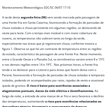
Monitoramento Meteorológico SDC/SC 06/07 17:10
A tarde desta
segunda-feira (06)
vem sendo marcada pela passagem de
uma frente fria em Santa Catarina, favorecendo a formação de pancadas de
chuva isoladas e chuva persistente em algumas regiões, se deslocando de
oeste para leste. Com o tempo mais instável e com maior cobertura de
nuvens, as temperaturas não subiram tanto ao longo da tarde,
especialmente nas áreas que já registraram chuva, conforme mostra a
figura 1. Observa-se que há um contraste de temperatura entre as regiões
do estado, característico da passagem de uma frente fria. Neste momento,
entre o Grande Oeste e o Planalto Sul, os termômetros variam entre 8 e 15ºC
e nas demais regiões entre 14 e 19ºC . Nas próximas horas, a frente fria
tende a se deslocar para o Litoral e para áreas que fazem divisa com o
Paraná, favorecendo a formação de pancadas de chuva isoladas e temporais
isolados, podendo vir acompanhados por raios, rajadas de vento e ocasional
queda de granizo.
O risco é baixo para ocorrências associadas a
alagamentos pontuais, danos da rede elétrica e destelhamentos.
Ao
longo da noite, a entrada de uma massa de ar frio e seco favorece o declínio
das temperaturas, aumentando
o risco para ocorrências relacionadas ao
desconforto térmico, hipotermia e agravamento de doenças