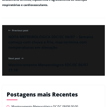
respiratórias e cardiovasculares.
Previous post
NOTA METEOROLÓGICA SDC/SC 06/07 – Semana
começa com chuva e frio, mas termina com
temperaturas em elevação
Next post
Monitoramento Meteorológico SDC/SC 06/07
21:10
Postagens mais Recentes
Monitoramento Meteorológico DC/SC 08/08 00:00