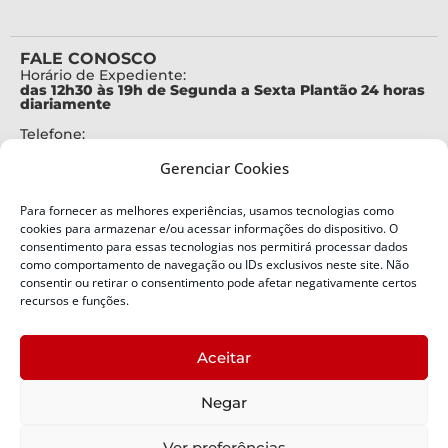
FALE CONOSCO
Horário de Expediente:
das 12h30 às 19h de Segunda a Sexta Plantão 24 horas
diariamente
Telefone:
+55 (48) 3664-7000
Gerenciar Cookies
Emergência:
199
Para fornecer as melhores experiências, usamos tecnologias como
Alertas Defesa Civil:
cookies para armazenar e/ou acessar informações do dispositivo. O
SMS 40199
consentimento para essas tecnologias nos permitirá processar dados
como comportamento de navegação ou IDs exclusivos neste site. Não
ENDEREÇO
consentir ou retirar o consentimento pode afetar negativamente certos
Defesa Civil do Estado de Santa Catarina
recursos e funções.
Av. Ivo Silveira, nº 2320
Bairro:
Aceitar
Capoeiras, Florianópolis, SC
CEP:
Negar
88085-001
Política de Privacidade
Ver preferências