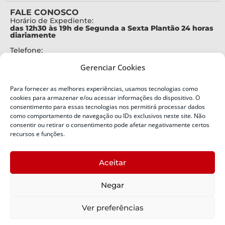
FALE CONOSCO
Horário de Expediente:
das 12h30 às 19h de Segunda a Sexta Plantão 24 horas
diariamente
Telefone:
+55 (48) 3664-7000
Gerenciar Cookies
Emergência:
199
Para fornecer as melhores experiências, usamos tecnologias como
Alertas Defesa Civil:
cookies para armazenar e/ou acessar informações do dispositivo. O
SMS 40199
consentimento para essas tecnologias nos permitirá processar dados
como comportamento de navegação ou IDs exclusivos neste site. Não
ENDEREÇO
consentir ou retirar o consentimento pode afetar negativamente certos
Defesa Civil do Estado de Santa Catarina
recursos e funções.
Av. Ivo Silveira, nº 2320
Bairro:
Aceitar
Capoeiras, Florianópolis, SC
CEP:
Negar
88085-001
Política de Privacidade
Ver preferências