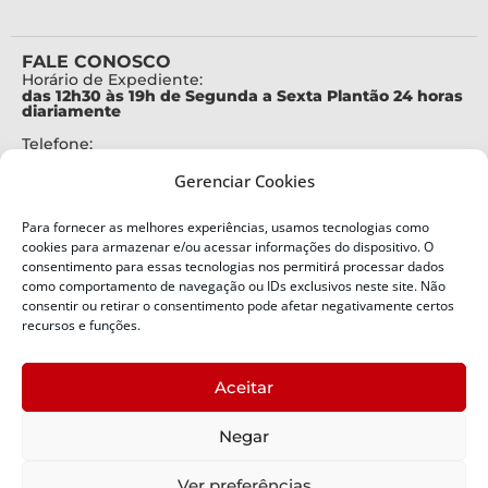
FALE CONOSCO
Horário de Expediente:
das 12h30 às 19h de Segunda a Sexta Plantão 24 horas
diariamente
Telefone:
+55 (48) 3664-7000
Gerenciar Cookies
Emergência:
199
Para fornecer as melhores experiências, usamos tecnologias como
Alertas Defesa Civil:
cookies para armazenar e/ou acessar informações do dispositivo. O
SMS 40199
consentimento para essas tecnologias nos permitirá processar dados
como comportamento de navegação ou IDs exclusivos neste site. Não
ENDEREÇO
consentir ou retirar o consentimento pode afetar negativamente certos
Defesa Civil do Estado de Santa Catarina
recursos e funções.
Av. Ivo Silveira, nº 2320
Bairro:
Aceitar
Capoeiras, Florianópolis, SC
CEP:
Negar
88085-001
Política de Privacidade
Ver preferências