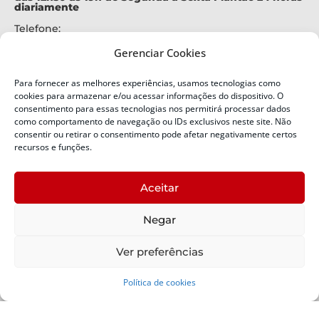
diariamente
Telefone:
+55 (48) 3664-7000
Gerenciar Cookies
Emergência:
199
Para fornecer as melhores experiências, usamos tecnologias como
Alertas Defesa Civil:
cookies para armazenar e/ou acessar informações do dispositivo. O
SMS 40199
consentimento para essas tecnologias nos permitirá processar dados
como comportamento de navegação ou IDs exclusivos neste site. Não
ENDEREÇO
consentir ou retirar o consentimento pode afetar negativamente certos
Defesa Civil do Estado de Santa Catarina
recursos e funções.
Av. Ivo Silveira, nº 2320
Bairro:
Aceitar
Capoeiras, Florianópolis, SC
CEP:
Negar
88085-001
Política de Privacidade
Ver preferências
Política de cookies
Copyright © 2024 Todos os Direitos Reservados SDC -
Secretaria de Estado da Proteção e Defesa Civil | Suporte -