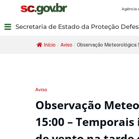
Agência 
Secretaria de Estado da Proteção Defesa
Início
/
Aviso
/
Observação Meteorológica 
Aviso
Observação Meteor
15:00 – Temporais 
de vento na tarde d