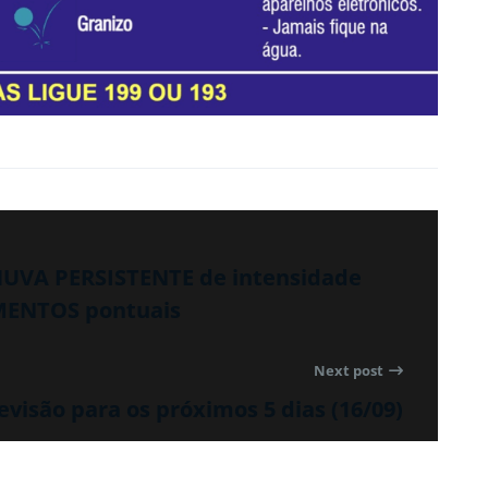
HUVA PERSISTENTE de intensidade
MENTOS pontuais
Next post
evisão para os próximos 5 dias (16/09)