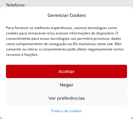
Telefone:
+55 (48) 3664-7000
Gerenciar Cookies
Emergência:
199
Para fornecer as melhores experiências, usamos tecnologias como
Alertas Defesa Civil:
cookies para armazenar e/ou acessar informações do dispositivo. O
SMS 40199
consentimento para essas tecnologias nos permitirá processar dados
como comportamento de navegação ou IDs exclusivos neste site. Não
ENDEREÇO
consentir ou retirar o consentimento pode afetar negativamente certos
Defesa Civil do Estado de Santa Catarina
recursos e funções.
Av. Ivo Silveira, nº 2320
Bairro:
Aceitar
Capoeiras, Florianópolis, SC
CEP:
Negar
88085-001
Política de Privacidade
Ver preferências
Política de cookies
Copyright © 2024 Todos os Direitos Reservados SDC -
Secretaria de Estado da Proteção e Defesa Civil | Suporte -
SDC /
Padrão -
SCTI