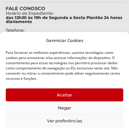
FALE CONOSCO
Horário de Expediente:
das 12h30 às 19h de Segunda a Sexta Plantão 24 horas
diariamente
Telefone:
+55 (48) 3664-7000
Gerenciar Cookies
Emergência:
199
Para fornecer as melhores experiências, usamos tecnologias como
Alertas Defesa Civil:
cookies para armazenar e/ou acessar informações do dispositivo. O
SMS 40199
consentimento para essas tecnologias nos permitirá processar dados
como comportamento de navegação ou IDs exclusivos neste site. Não
ENDEREÇO
consentir ou retirar o consentimento pode afetar negativamente certos
Defesa Civil do Estado de Santa Catarina
recursos e funções.
Av. Ivo Silveira, nº 2320
Bairro:
Aceitar
Capoeiras, Florianópolis, SC
CEP:
Negar
88085-001
Política de Privacidade
Ver preferências