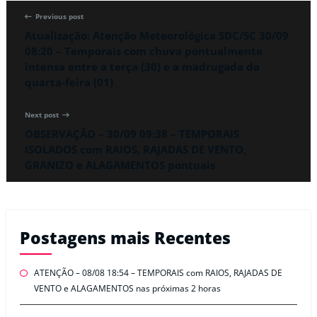
Previous post
Atualização: Atenção Meteorológica SDC/SC 30/09
08:20 – Temporais com chuva pontualmente
intensa entre a terça (30) e a madrugada da
quarta-feira (01)
Next post
OBSERVAÇÃO – 30/09 09:38 – TEMPORAIS
ISOLADOS com RAIOS, RAJADAS DE VENTO,
GRANIZO e ALAGAMENTOS pontuais
Postagens mais Recentes
ATENÇÃO – 08/08 18:54 – TEMPORAIS com RAIOS, RAJADAS DE
VENTO e ALAGAMENTOS nas próximas 2 horas