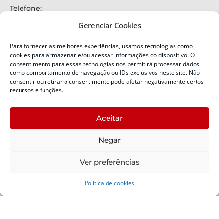
Telefone:
+55 (48) 3664-7000
Gerenciar Cookies
Emergência:
199
Para fornecer as melhores experiências, usamos tecnologias como
Alertas Defesa Civil:
cookies para armazenar e/ou acessar informações do dispositivo. O
SMS 40199
consentimento para essas tecnologias nos permitirá processar dados
como comportamento de navegação ou IDs exclusivos neste site. Não
ENDEREÇO
consentir ou retirar o consentimento pode afetar negativamente certos
Defesa Civil do Estado de Santa Catarina
recursos e funções.
Av. Ivo Silveira, nº 2320
Bairro:
Aceitar
Capoeiras, Florianópolis, SC
CEP:
Negar
88085-001
Política de Privacidade
Ver preferências
Política de cookies
Copyright © 2024 Todos os Direitos Reservados SDC -
Secretaria de Estado da Proteção e Defesa Civil | Suporte -
SDC /
Padrão -
SCTI