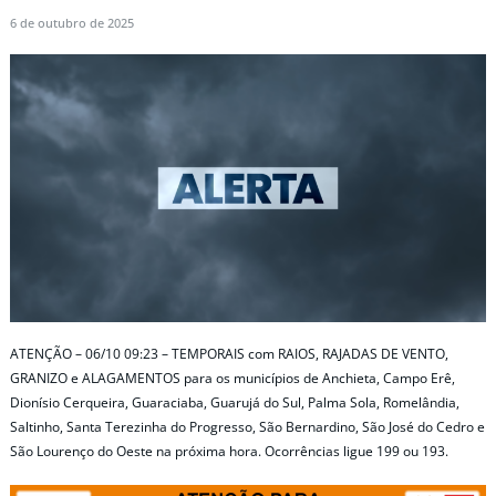
6 de outubro de 2025
ATENÇÃO – 06/10 09:23 – TEMPORAIS com RAIOS, RAJADAS DE VENTO,
GRANIZO e ALAGAMENTOS para os municípios de Anchieta, Campo Erê,
Dionísio Cerqueira, Guaraciaba, Guarujá do Sul, Palma Sola, Romelândia,
Saltinho, Santa Terezinha do Progresso, São Bernardino, São José do Cedro e
São Lourenço do Oeste na próxima hora. Ocorrências ligue 199 ou 193.